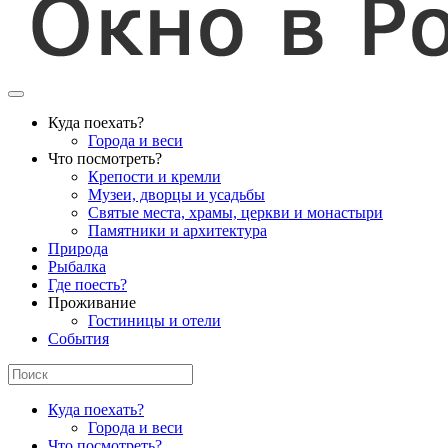
Куда поехать?
Города и веси
Что посмотреть?
Крепости и кремли
Музеи, дворцы и усадьбы
Святые места, храмы, церкви и монастыри
Памятники и архитектура
Природа
Рыбалка
Где поесть?
Проживание
Гостиницы и отели
События
Куда поехать?
Города и веси
Что посмотреть?